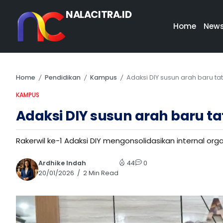
NALACITRA.ID
Home
New
Home
Pendidikan
Kampus
Adaksi DIY susun arah baru t
/
/
/
KAMPUS
Adaksi DIY susun arah baru t
Rakerwil ke-1 Adaksi DIY mengonsolidasikan internal org
Ardhike Indah
44
0
20/01/2026
2 Min Read