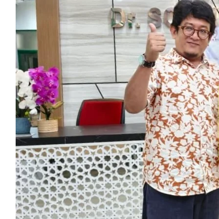
Ikuti
Ikuti
Langganan
Chat
Ikuti