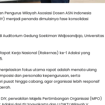
an Pengurus Wilayah Asosiasi Dosen ASN Indonesia
Y) menjadi penanda dimulainya fase konsolidasi
 di Auditorium Gedung Soekiman Widjosandjojo, Universitas
i Rapat Kerja Nasional (Rakernas) ke-1 Adaksi yang
5.
N menjelaskan fokus utama rapat adalah menata ulang
omposisi dan personalia kepengurusan, serta
ri pusat hingga cabang, agar organisasi lebih responsif
aerah.
 DIY, perwakilan Majelis Pertimbangan Organisasi (MPO)
Adaksi dari ISI Yogyakarta dan LLDIKTI Wilayah V.