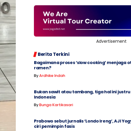
Advertisement
Berita Terkini
Bagaimana proses ‘slow cooking’ menjaga o
ramen?
By
Ardhike Indah
Bukan sawit atau tambang, tiga hal ini justru
Indonesia
By
Bunga Kartikasari
Prabowo sebut jurnalis ‘Londo Ireng’, AJI Yog
ciri pemimpin fasis