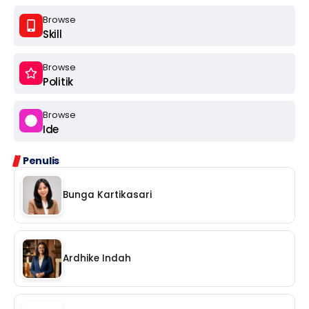
Browse
Skill
Browse
Politik
Browse
Ide
Penulis
Bunga Kartikasari
Ardhike Indah