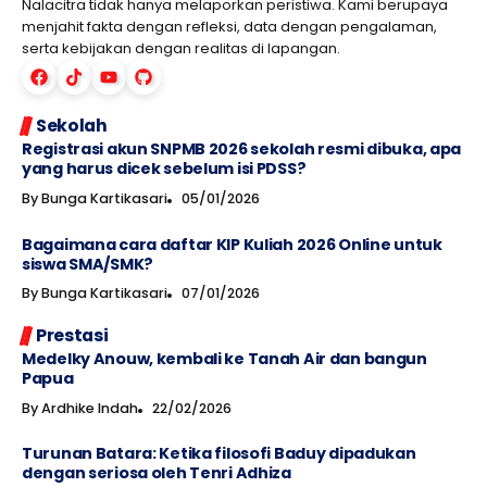
Nalacitra tidak hanya melaporkan peristiwa. Kami berupaya
menjahit fakta dengan refleksi, data dengan pengalaman,
serta kebijakan dengan realitas di lapangan.
Sekolah
Registrasi akun SNPMB 2026 sekolah resmi dibuka, apa
yang harus dicek sebelum isi PDSS?
By
Bunga Kartikasari
05/01/2026
Bagaimana cara daftar KIP Kuliah 2026 Online untuk
siswa SMA/SMK?
By
Bunga Kartikasari
07/01/2026
Prestasi
Medelky Anouw, kembali ke Tanah Air dan bangun
Papua
By
Ardhike Indah
22/02/2026
Turunan Batara: Ketika filosofi Baduy dipadukan
dengan seriosa oleh Tenri Adhiza