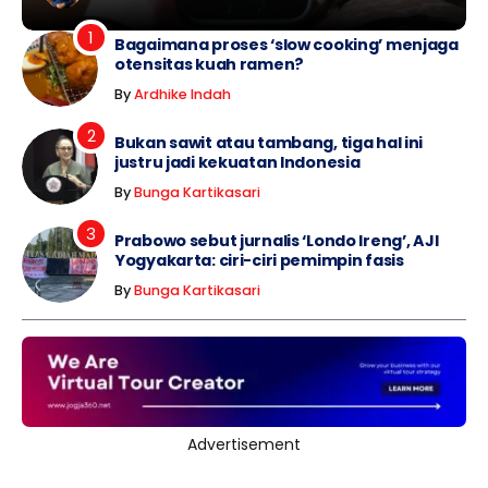
Bagaimana proses ‘slow cooking’ menjaga
otensitas kuah ramen?
By
Ardhike Indah
Bukan sawit atau tambang, tiga hal ini
justru jadi kekuatan Indonesia
By
Bunga Kartikasari
Prabowo sebut jurnalis ‘Londo Ireng’, AJI
Yogyakarta: ciri-ciri pemimpin fasis
By
Bunga Kartikasari
Advertisement