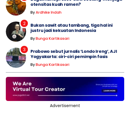
otensitas kuah ramen?
By
Ardhike Indah
Bukan sawit atau tambang, tiga hal ini
justru jadi kekuatan Indonesia
By
Bunga Kartikasari
Prabowo sebut jurnalis ‘Londo Ireng’, AJI
Yogyakarta: ciri-ciri pemimpin fasis
By
Bunga Kartikasari
Advertisement