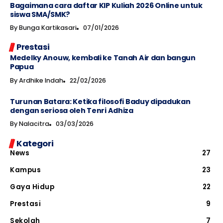
Bagaimana cara daftar KIP Kuliah 2026 Online untuk
siswa SMA/SMK?
By
Bunga Kartikasari
07/01/2026
Prestasi
Medelky Anouw, kembali ke Tanah Air dan bangun
Papua
By
Ardhike Indah
22/02/2026
Turunan Batara: Ketika filosofi Baduy dipadukan
dengan seriosa oleh Tenri Adhiza
By
Nalacitra
03/03/2026
Kategori
News
27
Kampus
23
Gaya Hidup
22
Prestasi
9
Sekolah
7