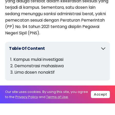
yang diduga terlibat dalam kekerasan seksual yang
terjadi di kampus. Sementara, satu dosen lain
sedang menunggu sanksi administrasi berat, yakni
pemecatan sesuai dengan Peraturan Pemerintah
(PP) No. 94 tahun 2021 tentang disiplin Pegawai
Negeri Sipil (PNS).
Table Of Content
Kampus mulai investigasi
Demonstrasi mahasiswa
Lima dosen nonaktif
Pada Senin (18/5/2026), sebuah utas viral di media
Our site uses cookies. By using this site, you agree
Accept
to the
Privacy Policy
and
Terms of Use
.
sosial X. Utas itu menceritakan pengalaman para
mahasiswi yang mengalami pelecehan seksual dari
Dosen Program Studi (Prodi) Agroteknologi, Fakultas