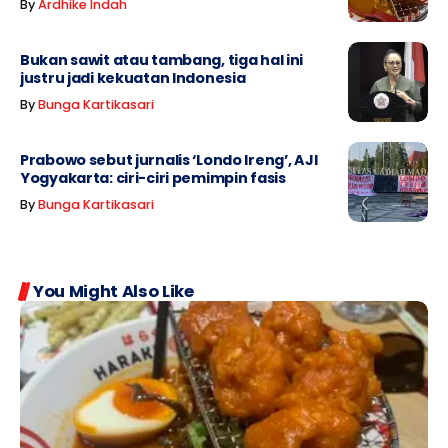
By
Ardhike Indah
Bukan sawit atau tambang, tiga hal ini
justru jadi kekuatan Indonesia
By
Bunga Kartikasari
Prabowo sebut jurnalis ‘Londo Ireng’, AJI
Yogyakarta: ciri-ciri pemimpin fasis
By
Bunga Kartikasari
You Might Also Like