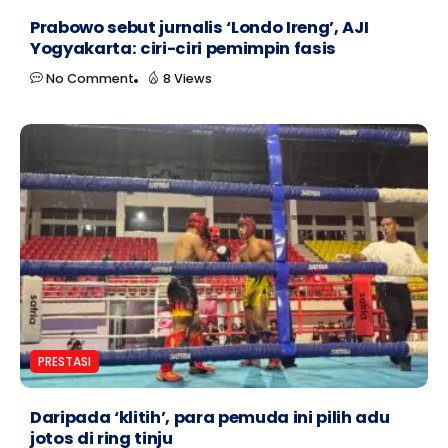
Prabowo sebut jurnalis ‘Londo Ireng’, AJI
Yogyakarta: ciri-ciri pemimpin fasis
No Comment
8 Views
PRESTASI
Daripada ‘klitih’, para pemuda ini pilih adu
jotos di ring tinju