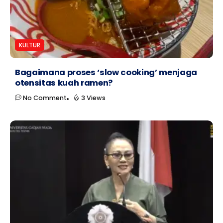
KULTUR
Bagaimana proses ‘slow cooking’ menjaga
otensitas kuah ramen?
No Comment
3 Views