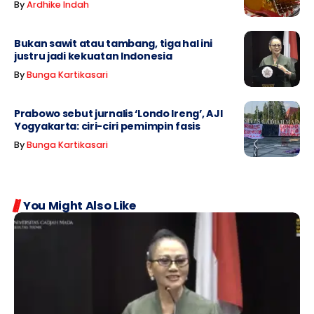
By
Ardhike Indah
Bukan sawit atau tambang, tiga hal ini
justru jadi kekuatan Indonesia
By
Bunga Kartikasari
Prabowo sebut jurnalis ‘Londo Ireng’, AJI
Yogyakarta: ciri-ciri pemimpin fasis
By
Bunga Kartikasari
You Might Also Like