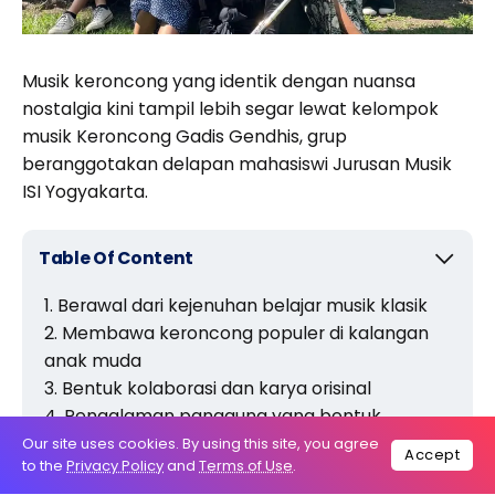
Musik keroncong yang identik dengan nuansa
nostalgia kini tampil lebih segar lewat kelompok
musik
Keroncong Gadis Gendhis
, grup
beranggotakan delapan mahasiswi Jurusan Musik
ISI Yogyakarta.
Table Of Content
Berawal dari kejenuhan belajar musik klasik
Membawa keroncong populer di kalangan
anak muda
Bentuk kolaborasi dan karya orisinal
Pengalaman panggung yang bentuk
karakter grup
Our site uses cookies. By using this site, you agree
Accept
to the
Privacy Policy
and
Terms of Use
.
Manfaatkan media Sosial untuk promosi