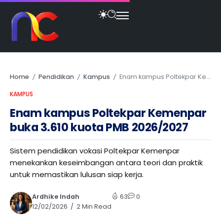
Home
Pendidikan
Kampus
Enam kampus Poltekpar Kemenpar buka 3.610 kuota PMB 2026/2027
/
/
/
KAMPUS
Enam kampus Poltekpar Kemenpar
buka 3.610 kuota PMB 2026/2027
Sistem pendidikan vokasi Poltekpar Kemenpar
menekankan keseimbangan antara teori dan praktik
untuk memastikan lulusan siap kerja.
Ardhike Indah
63
0
12/02/2026
2 Min Read