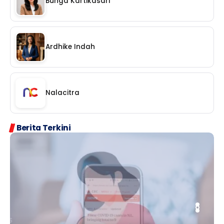
Bunga Kartikasari
Ardhike Indah
Nalacitra
Berita Terkini
PERSONA
NEWS