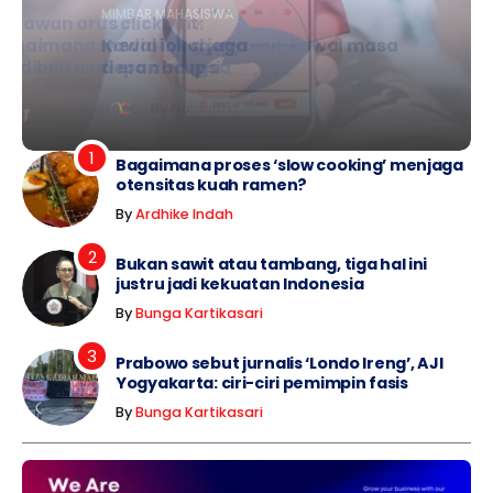
MIMBAR MAHASISWA
Kawal ibu menyusui, kawal masa
depan bangsa
Ardhike Indah
Ardhike Indah
By
Nalacitra
By
By
Ardhike Indah
Ardhike Indah
Bagaimana proses ‘slow cooking’ menjaga
otensitas kuah ramen?
By
Ardhike Indah
Bukan sawit atau tambang, tiga hal ini
justru jadi kekuatan Indonesia
By
Bunga Kartikasari
Prabowo sebut jurnalis ‘Londo Ireng’, AJI
Yogyakarta: ciri-ciri pemimpin fasis
By
Bunga Kartikasari