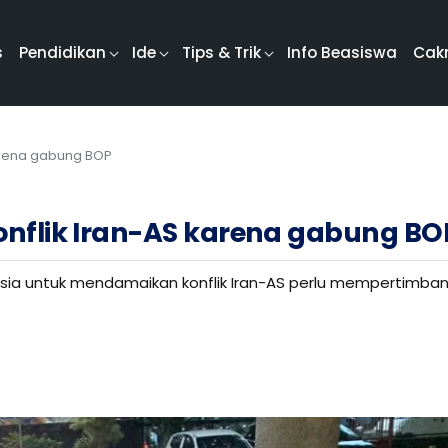
s
Pendidikan
Ide
Tips & Trik
Info Beasiswa
Cak
 karena gabung BOP
 konflik Iran-AS karena gabung BO
sia untuk mendamaikan konflik Iran-AS perlu mempertimban