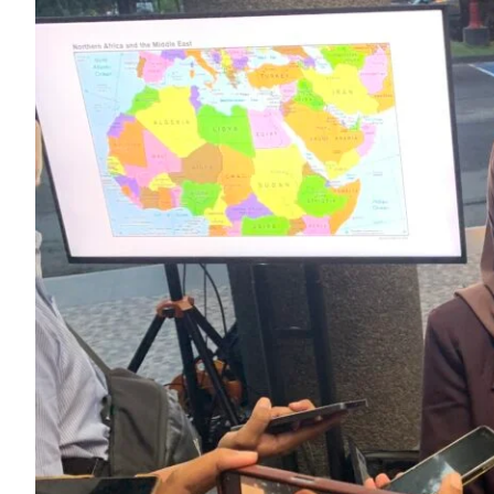
Ikuti
Ikuti
Langganan
Chat
Ikuti