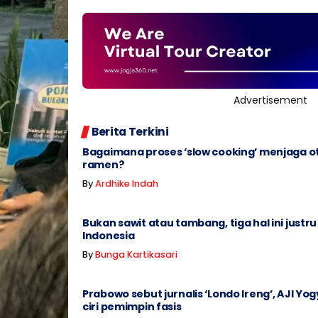
Advertisement
Berita Terkini
Bagaimana proses ‘slow cooking’ menjaga o
ramen?
By
Ardhike Indah
Bukan sawit atau tambang, tiga hal ini justru
Indonesia
By
Bunga Kartikasari
Prabowo sebut jurnalis ‘Londo Ireng’, AJI Yog
ciri pemimpin fasis