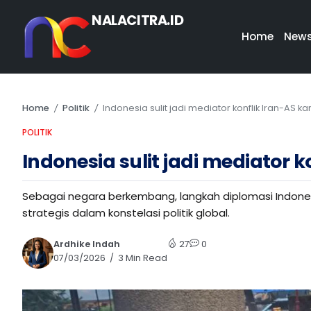
NALACITRA.ID
Home
New
Home
Politik
Indonesia sulit jadi mediator konflik Iran-AS
/
/
POLITIK
Indonesia sulit jadi mediator
Sebagai negara berkembang, langkah diplomasi Indone
strategis dalam konstelasi politik global.
Ardhike Indah
27
0
07/03/2026
3 Min Read