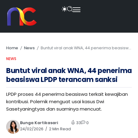
Home
News
Buntut viral anak WNA, 44 penerima beasiswa LPDP terancam sanksi
/
/
NEWS
Buntut viral anak WNA, 44 penerima
beasiswa LPDP terancam sanksi
LPDP proses 44 penerima beasiswa terkait kewajiban
kontribusi. Polemik menguat usai kasus Dwi
Sasetyaningtyas dan suaminya mencuat.
Bunga Kartikasari
33
0
24/02/2026
2 Min Read