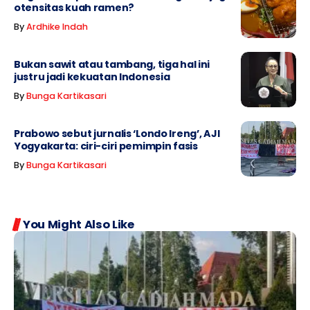
otensitas kuah ramen?
By
Ardhike Indah
Bukan sawit atau tambang, tiga hal ini
justru jadi kekuatan Indonesia
By
Bunga Kartikasari
Prabowo sebut jurnalis ‘Londo Ireng’, AJI
Yogyakarta: ciri-ciri pemimpin fasis
By
Bunga Kartikasari
You Might Also Like