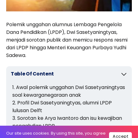
Polemik unggahan alumnus Lembaga Pengelola
Dana Pendidikan (LPDP), Dwi Sasetyaningtyas,
menjadi sorotan publik dan memicu respons resmi
dari LPDP hingga Menteri Keuangan Purbaya Yudhi
Sadewa.
Table Of Content
Awal polemik unggahan Dwi Sasetyaningtyas
soal kewarganegaraan anak
Profil Dwi Sasetyaningtyas, alumni LPDP
lulusan Delft
Sorotan ke Arya Iwantoro dan isu kewajiban
pengabdian LPDP
Klarifikasi resmi LPDP soal status Dwi dan
Our site uses cookies. By using this site, you agree
Accept