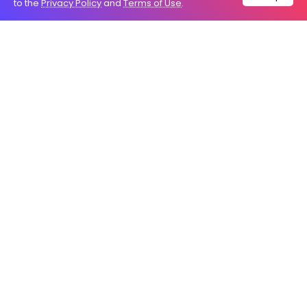
to the
Privacy Policy
and
Terms of Use
.
Arya
Permohonan maaf Dwi Sasetyaningtyas
Respons Stella Christie dan Purbaya Yudhi
Sadewa
Kontroversi bermula dari pernyataan Dwi terkait
kewarganegaraan anaknya, lalu berkembang ke isu
kewajiban pengabdian alumni LPDP serta dugaan
pelanggaran aturan oleh suaminya, Arya Iwantoro
(AP), yang juga penerima beasiswa LPDP.
LPDP menegaskan Dwi telah menuntaskan
kewajiban kontribusi sesuai ketentuan. Namun,
terhadap Arya Iwantoro, LPDP menyatakan masih
melakukan pendalaman terkait dugaan kewajiban
pengabdian yang belum dipenuhi.