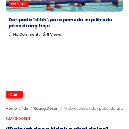
PRESTASI
Daripada ‘klitih’, para pemuda ini pilih adu
jotos di ring tinju
No Comment
8 Views
Opini
Home
Ide
Ruang Dosen
“Rakyat desa tidak pakai dolar” mentahkan tujuh jurus BI kuatkan nilai tukar
/
/
/
RUANG DOSEN