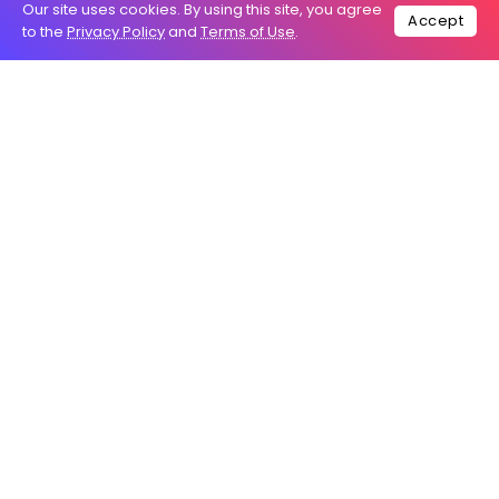
Our site uses cookies. By using this site, you agree
Accept
to the
Privacy Policy
and
Terms of Use
.
Saya memahami bahwa pernyataan tersebut
muncul dalam konteks optimisme Presiden
Prabowo terhadap kondisi saat ini, termasuk nilai
tukar rupiah yang telah menembus di atas
Rp17.000,00 per dolar AS. Presiden memastikan
bahwa fundamental ekonomi Indonesia tetap kuat,
meskipun pelemahan mata uang jelas berdampak
pada kalangan yang bertransaksi menggunakan
dolar.
Lebih lanjut, Kepala Negara juga menyatakan
kondisi perekonomian domestik masih aman, baik
dari sisi pangan hingga energi, di kala banyak
negara lain didera kepanikan.
Sikap optimistis memang harus dibangkitkan oleh
pemerintah selaku otoritas fiskal dan Bank