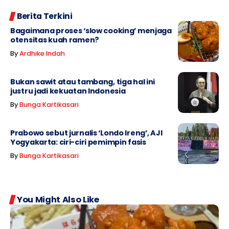
Berita Terkini
Bagaimana proses ‘slow cooking’ menjaga
otensitas kuah ramen?
By
Ardhike Indah
Bukan sawit atau tambang, tiga hal ini
justru jadi kekuatan Indonesia
By
Bunga Kartikasari
Prabowo sebut jurnalis ‘Londo Ireng’, AJI
Yogyakarta: ciri-ciri pemimpin fasis
By
Bunga Kartikasari
You Might Also Like