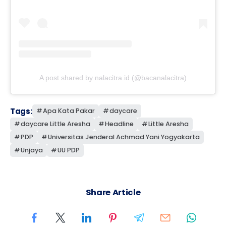
A post shared by nalacitra.id (@bacanalacitra)
Tags:
Apa Kata Pakar
daycare
daycare Little Aresha
Headline
Little Aresha
PDP
Universitas Jenderal Achmad Yani Yogyakarta
Unjaya
UU PDP
Share Article