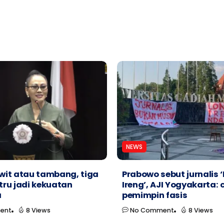
NEWS
wit atau tambang, tiga
Prabowo sebut jurnalis 
stru jadi kekuatan
Ireng’, AJI Yogyakarta: ci
a
pemimpin fasis
ent
8 Views
No Comment
8 Views