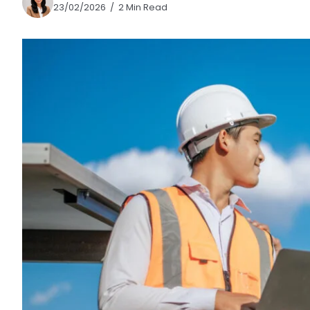
23/02/2026
2 Min Read
Ikuti
Ikuti
Langganan
Chat
Ikuti