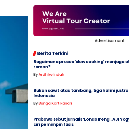
Advertisement
Berita Terkini
Bagaimana proses ‘slow cooking’ menjaga o
ramen?
By
Ardhike Indah
Bukan sawit atau tambang, tiga hal ini justru
Indonesia
By
Bunga Kartikasari
Prabowo sebut jurnalis ‘Londo Ireng’, AJI Yog
ciri pemimpin fasis