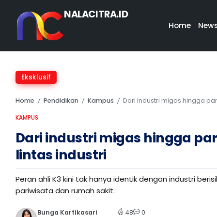
NALACITRA.ID
Home
New
Eksklusif
Home
Pendidikan
Kampus
Dari industri migas hingga pariw
/
/
/
KAMPUS
Dari industri migas hingga pariw
lintas industri
Peran ahli K3 kini tak hanya identik dengan industri beri
pariwisata dan rumah sakit.
Bunga Kartikasari
48
0