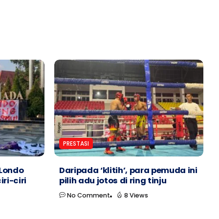
PRESTASI
‘Londo
Daripada ‘klitih’, para pemuda ini
ri-ciri
pilih adu jotos di ring tinju
No Comment
8 Views