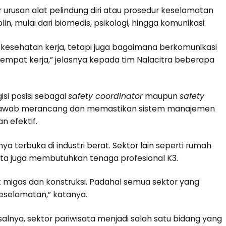
rusan alat pelindung diri atau prosedur keselamatan
in, mulai dari biomedis, psikologi, hingga komunikasi.
 kesehatan kerja, tetapi juga bagaimana berkomunikasi
empat kerja,” jelasnya kepada tim Nalacitra beberapa
isi posisi sebagai
safety coordinator
maupun
safety
g jawab merancang dan memastikan sistem manajemen
n efektif.
ya terbuka di industri berat. Sektor lain seperti rumah
wisata juga membutuhkan tenaga profesional K3.
uk migas dan konstruksi. Padahal semua sektor yang
eselamatan,” katanya.
alnya, sektor pariwisata menjadi salah satu bidang yang