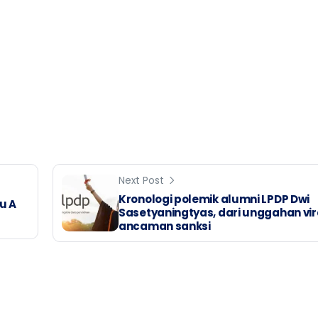
Next Post
Kronologi polemik alumni LPDP Dwi
u A
Sasetyaningtyas, dari unggahan vir
ancaman sanksi