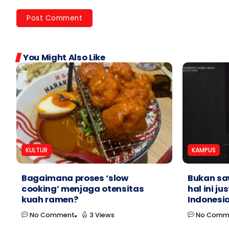
You Might Also Like
KULTUR
KAMPUS
Bagaimana proses ‘slow
Bukan sa
cooking’ menjaga otensitas
hal ini ju
kuah ramen?
Indonesi
No Comment
3 Views
No Comm