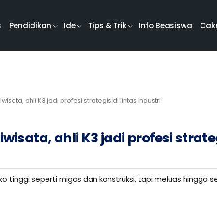
s
Pendidikan
Ide
Tips & Trik
Info Beasiswa
Cak
isata, ahli K3 jadi profesi strategis di lintas industri
isata, ahli K3 jadi profesi strate
siko tinggi seperti migas dan konstruksi, tapi meluas hingga s