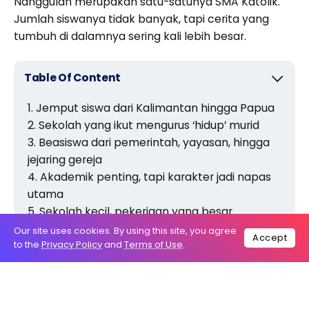
Nanggulan merupakan satu-satunya SMA Katolik.
Jumlah siswanya tidak banyak, tapi cerita yang
tumbuh di dalamnya sering kali lebih besar.
Table Of Content
Jemput siswa dari Kalimantan hingga Papua
Sekolah yang ikut mengurus ‘hidup’ murid
Beasiswa dari pemerintah, yayasan, hingga
jejaring gereja
Akademik penting, tapi karakter jadi napas
utama
Sekolah kecil, pekerjaan yang besar
Our site uses cookies. By using this site, you agree
Accept
to the
Privacy Policy
and
Terms of Use
.
Misalnya, kisah tentang anak-anak yang nyaris
putus sekolah, perjalanan jauh siswa dari Papua,
Sumatra, hingga Kalimantan, dan para guru yang