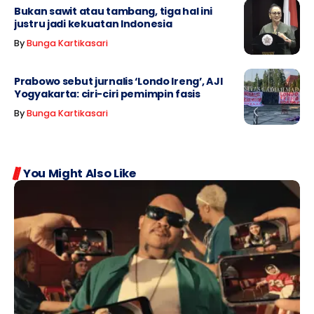
Bukan sawit atau tambang, tiga hal ini
justru jadi kekuatan Indonesia
By
Bunga Kartikasari
Prabowo sebut jurnalis ‘Londo Ireng’, AJI
Yogyakarta: ciri-ciri pemimpin fasis
By
Bunga Kartikasari
You Might Also Like