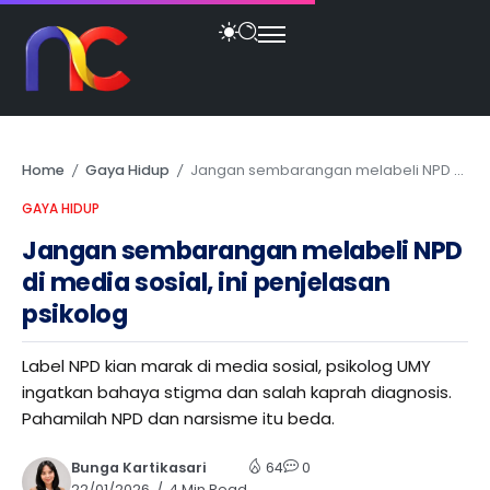
Home
Gaya Hidup
Jangan sembarangan melabeli NPD di media sosial, ini penjelasan psikolog
/
/
GAYA HIDUP
Jangan sembarangan melabeli NPD
di media sosial, ini penjelasan
psikolog
Label NPD kian marak di media sosial, psikolog UMY
ingatkan bahaya stigma dan salah kaprah diagnosis.
Pahamilah NPD dan narsisme itu beda.
Bunga Kartikasari
64
0
22/01/2026
4 Min Read