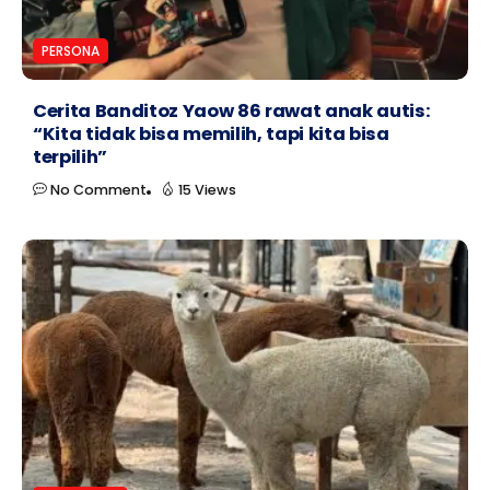
PERSONA
Cerita Banditoz Yaow 86 rawat anak autis:
“Kita tidak bisa memilih, tapi kita bisa
terpilih”
No Comment
15 Views