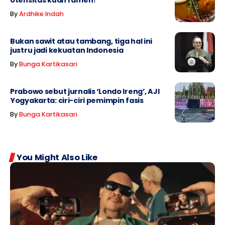
otensitas kuah ramen?
By
Ardhike Indah
Bukan sawit atau tambang, tiga hal ini
justru jadi kekuatan Indonesia
By
Bunga Kartikasari
Prabowo sebut jurnalis ‘Londo Ireng’, AJI
Yogyakarta: ciri-ciri pemimpin fasis
By
Bunga Kartikasari
You Might Also Like