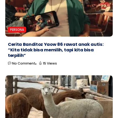
PERSONA
Cerita Banditoz Yaow 86 rawat anak autis:
“Kita tidak bisa memilih, tapi kita bisa
terpilih”
No Comment
15 Views