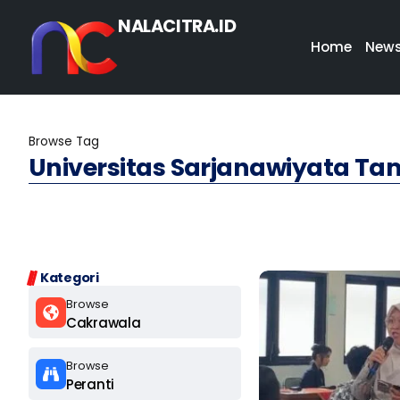
NALACITRA.ID
Home
New
Browse Tag
Universitas Sarjanawiyata T
Kategori
Browse
Cakrawala
Browse
Peranti