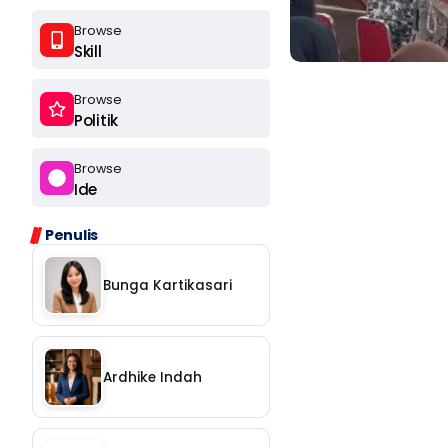
Browse
Skill
Browse
Politik
Browse
Ide
Ikuti
Penulis
Ikuti
Bunga Kartikasari
Langganan
Ardhike Indah
Chat
Ikuti