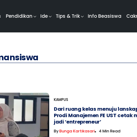
s
Pendidikan
Ide
Tips & Trik
Info Beasiswa
Cak
amansiswa
KAMPUS
Dari ruang kelas menuju lanskap
Prodi Manajemen FE UST cetak
jadi ‘entrepreneur’
By
Bunga Kartikasari
4 Min Read