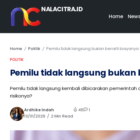
NALACITRA.ID
Home
New
Home
Politik
Pemilu tidak langsung bukan berarti biayanya l
/
/
POLITIK
Pemilu tidak langsung bukan b
Pemilu tidak langsung kembali dibicarakan pemerintah 
risikonya?
Ardhike Indah
45
1
13/01/2026
2 Min Read