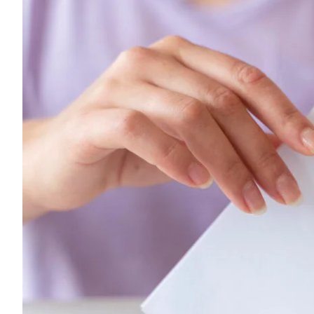
Ikuti
Ikuti
Langganan
Chat
Ikuti