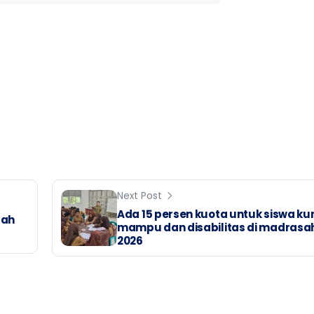
Next Post
Ada 15 persen kuota untuk siswa ku
lah
mampu dan disabilitas di madrasa
2026