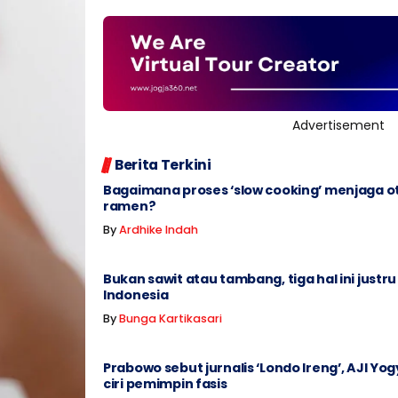
Advertisement
Berita Terkini
Bagaimana proses ‘slow cooking’ menjaga o
ramen?
By
Ardhike Indah
Bukan sawit atau tambang, tiga hal ini justru
Indonesia
By
Bunga Kartikasari
Prabowo sebut jurnalis ‘Londo Ireng’, AJI Yog
ciri pemimpin fasis