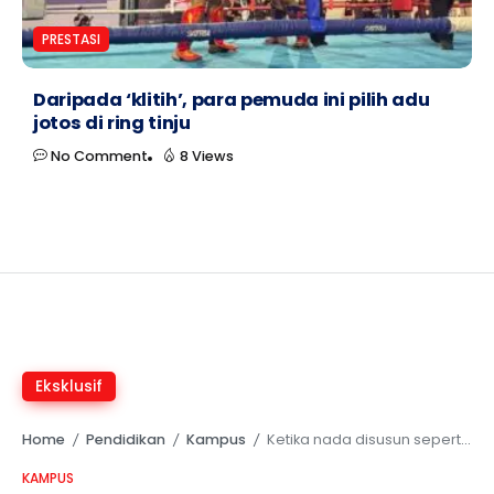
PRESTASI
Daripada ‘klitih’, para pemuda ini pilih adu
jotos di ring tinju
No Comment
8 Views
Eksklusif
Home
Pendidikan
Kampus
Ketika nada disusun seperti kartu: Kisah di balik konser Carta Sonare
/
/
/
KAMPUS