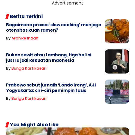
Advertisement
Berita Terkini
Bagaimana proses ‘slow cooking’ menjaga
otensitas kuah ramen?
By
Ardhike Indah
Bukan sawit atau tambang, tiga hal ini
justru jadi kekuatan Indonesia
By
Bunga Kartikasari
Prabowo sebut jurnalis ‘Londo Ireng’, AJI
Yogyakarta: ciri-ciri pemimpin fasis
By
Bunga Kartikasari
You Might Also Like