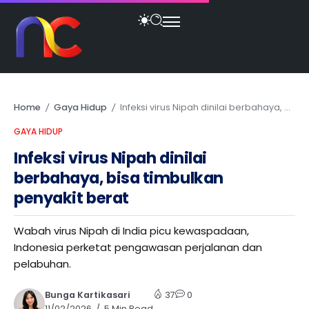
Home
Gaya Hidup
Infeksi virus Nipah dinilai berbahaya, bisa timbulkan penyakit berat
/
/
GAYA HIDUP
Infeksi virus Nipah dinilai
berbahaya, bisa timbulkan
penyakit berat
Wabah virus Nipah di India picu kewaspadaan,
Indonesia perketat pengawasan perjalanan dan
pelabuhan.
Bunga Kartikasari
37
0
11/02/2026
5 Min Read