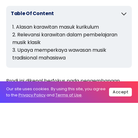
Table Of Content
Alasan karawitan masuk kurikulum
Relevansi karawitan dalam pembelajaran
musik klasik
Upaya memperkaya wawasan musik
tradisional mahasiswa
Prodi ini dikenal berfokus pada pengembangan
musik klasik Barat, mulai dari era Renaisans hingga
Our site uses cookies. By using this site, you agree
Accept
to the
Privacy Policy
and
Terms of Use
.
musik kontemporer. Namun, di semester enam,
mahasiswa justru diperkenalkan pada musik
tradisional melalui mata kuliah karawitan.
Munculnya mata kuliah tersebut sempat
menimbulkan pertanyaan di kalangan mahasiswa.