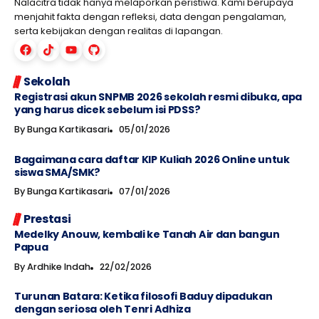
Nalacitra tidak hanya melaporkan peristiwa. Kami berupaya
menjahit fakta dengan refleksi, data dengan pengalaman,
serta kebijakan dengan realitas di lapangan.
Sekolah
Registrasi akun SNPMB 2026 sekolah resmi dibuka, apa
yang harus dicek sebelum isi PDSS?
By
Bunga Kartikasari
05/01/2026
Bagaimana cara daftar KIP Kuliah 2026 Online untuk
siswa SMA/SMK?
By
Bunga Kartikasari
07/01/2026
Prestasi
Medelky Anouw, kembali ke Tanah Air dan bangun
Papua
By
Ardhike Indah
22/02/2026
Turunan Batara: Ketika filosofi Baduy dipadukan
dengan seriosa oleh Tenri Adhiza