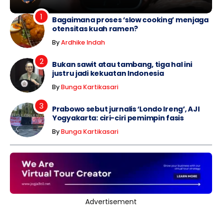
Bagaimana proses ‘slow cooking’ menjaga
otensitas kuah ramen?
By
Ardhike Indah
Bukan sawit atau tambang, tiga hal ini
justru jadi kekuatan Indonesia
By
Bunga Kartikasari
Prabowo sebut jurnalis ‘Londo Ireng’, AJI
Yogyakarta: ciri-ciri pemimpin fasis
By
Bunga Kartikasari
Advertisement