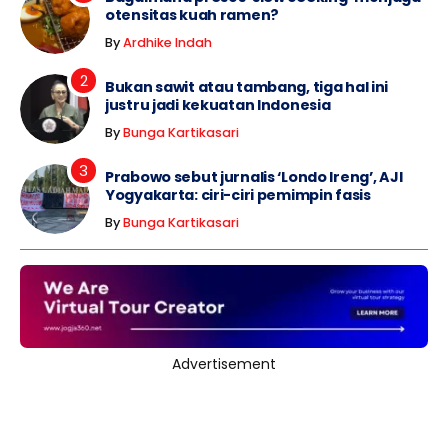
otensitas kuah ramen?
By
Ardhike Indah
Bukan sawit atau tambang, tiga hal ini
justru jadi kekuatan Indonesia
By
Bunga Kartikasari
Prabowo sebut jurnalis ‘Londo Ireng’, AJI
Yogyakarta: ciri-ciri pemimpin fasis
By
Bunga Kartikasari
Advertisement