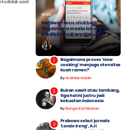
 otodidak saat
PERSONA
NEWS
PERSONA
NEWS
MIMBAR MAHASISWA
Melawan arus clickbait:
Bagaimana media lokal jaga
kredibilitas di era disrupsi
By
Ardhike Indah
By
Ardhike Indah
By
By
By
Nalacitra
Ardhike Indah
Ardhike Indah
Bagaimana proses ‘slow
cooking’ menjaga otensitas
kuah ramen?
By
Ardhike Indah
Bukan sawit atau tambang,
tiga hal ini justru jadi
kekuatan Indonesia
By
Bunga Kartikasari
Prabowo sebut jurnalis
‘Londo Ireng’, AJI