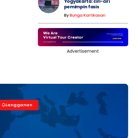
Yogyakarta: ciri-ciri
pemimpin fasis
By
Bunga Kartikasari
Advertisement
Langganan