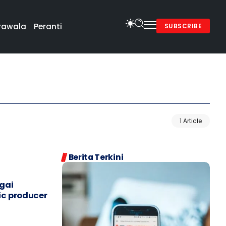
rawala
Peranti
SUBSCRIBE
1 Article
Berita Terkini
agai
ic producer