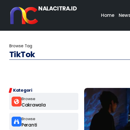
NALACITRA.ID
Home
New
Browse Tag
TikTok
Kategori
Browse
Cakrawala
Browse
Peranti