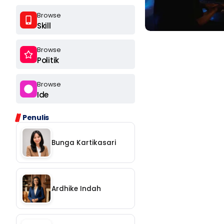
Browse
Skill
Browse
Politik
Browse
Ide
Ikuti
Penulis
Ikuti
Bunga Kartikasari
Langganan
Ardhike Indah
Chat
Ikuti