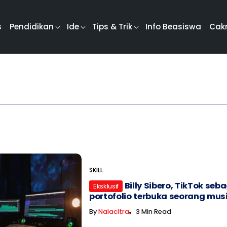
s
Pendidikan
Ide
Tips & Trik
Info Beasiswa
Cak
SKILL
Billy Sibero, TikTok seb
Eksklusif
portofolio terbuka seorang mus
By
Nalacitra
3 Min Read