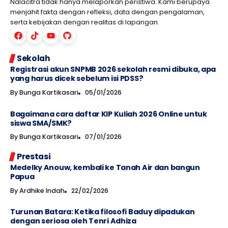
Nalacitra tidak hanya melaporkan peristiwa. Kami berupaya
menjahit fakta dengan refleksi, data dengan pengalaman,
serta kebijakan dengan realitas di lapangan.
Sekolah
Registrasi akun SNPMB 2026 sekolah resmi dibuka, apa
yang harus dicek sebelum isi PDSS?
By
Bunga Kartikasari
05/01/2026
Bagaimana cara daftar KIP Kuliah 2026 Online untuk
siswa SMA/SMK?
By
Bunga Kartikasari
07/01/2026
Prestasi
Medelky Anouw, kembali ke Tanah Air dan bangun
Papua
By
Ardhike Indah
22/02/2026
Turunan Batara: Ketika filosofi Baduy dipadukan
dengan seriosa oleh Tenri Adhiza