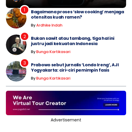
Bagaimana proses ‘slow cooking’ menjaga
otensitas kuah ramen?
By
Ardhike Indah
Bukan sawit atau tambang, tiga hal ini
justru jadi kekuatan Indonesia
By
Bunga Kartikasari
Prabowo sebut jurnalis ‘Londo Ireng’, AJI
Yogyakarta: ciri-ciri pemimpin fasis
By
Bunga Kartikasari
Advertisement