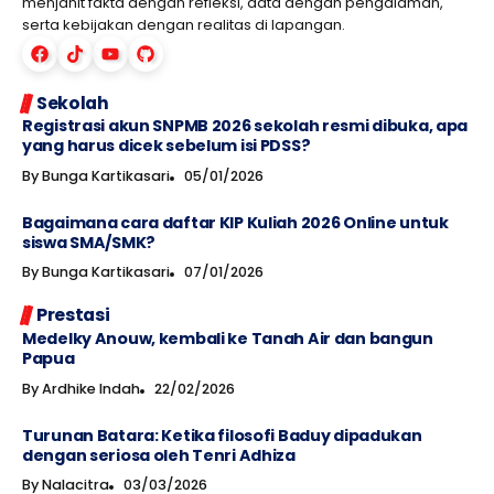
menjahit fakta dengan refleksi, data dengan pengalaman,
serta kebijakan dengan realitas di lapangan.
Sekolah
Registrasi akun SNPMB 2026 sekolah resmi dibuka, apa
yang harus dicek sebelum isi PDSS?
By
Bunga Kartikasari
05/01/2026
Bagaimana cara daftar KIP Kuliah 2026 Online untuk
siswa SMA/SMK?
By
Bunga Kartikasari
07/01/2026
Prestasi
Medelky Anouw, kembali ke Tanah Air dan bangun
Papua
By
Ardhike Indah
22/02/2026
Turunan Batara: Ketika filosofi Baduy dipadukan
dengan seriosa oleh Tenri Adhiza
By
Nalacitra
03/03/2026