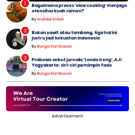
Bagaimana proses ‘slow cooking’ menjaga
otensitas kuah ramen?
By
Ardhike Indah
Bukan sawit atau tambang, tiga hal ini
justru jadi kekuatan Indonesia
By
Bunga Kartikasari
Prabowo sebut jurnalis ‘Londo Ireng’, AJI
Yogyakarta: ciri-ciri pemimpin fasis
By
Bunga Kartikasari
Advertisement