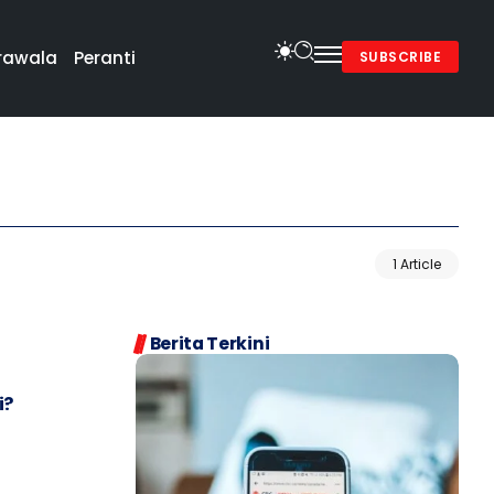
rawala
Peranti
SUBSCRIBE
1 Article
Berita Terkini
i?