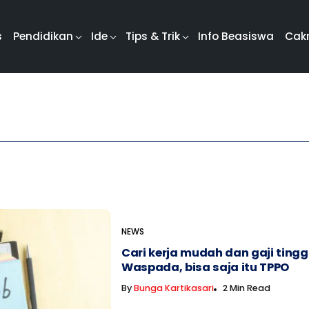
s
Pendidikan
Ide
Tips & Trik
Info Beasiswa
Cak
NEWS
Cari kerja mudah dan gaji tingg
Waspada, bisa saja itu TPPO
By
Bunga Kartikasari
2 Min Read