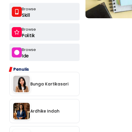
Browse
Skill
Browse
Politik
Browse
Ide
Ikuti
Penulis
Ikuti
Bunga Kartikasari
Langganan
Ardhike Indah
Chat
Ikuti