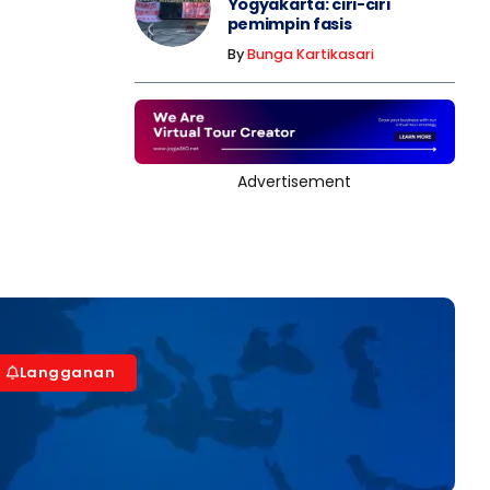
Yogyakarta: ciri-ciri
pemimpin fasis
By
Bunga Kartikasari
Advertisement
Langganan