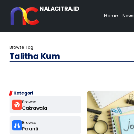
NALACITRA.ID
Home
New
Browse Tag
Talitha Kum
Kategori
Browse
Cakrawala
Browse
Peranti