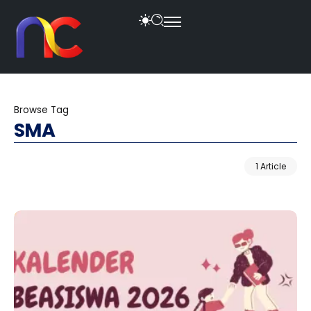
Browse Tag
SMA
1 Article