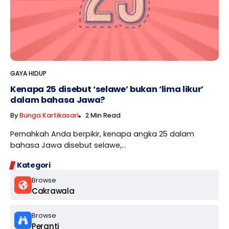
GAYA HIDUP
Kenapa 25 disebut ‘selawe’ bukan ‘lima likur’
dalam bahasa Jawa?
By
Bunga Kartikasari
2 Min Read
Pernahkah Anda berpikir, kenapa angka 25 dalam
bahasa Jawa disebut selawe,...
Kategori
Browse
Cakrawala
Browse
Peranti