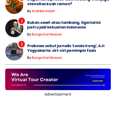
otensitas kuah ramen?
By
Ardhike Indah
Bukan sawit atau tambang, tiga hal ini
justru jadi kekuatan Indonesia
By
Bunga Kartikasari
Prabowo sebut jurnalis ‘Londo Ireng’, AJI
Yogyakarta: ciri-ciri pemimpin fasis
By
Bunga Kartikasari
Advertisement