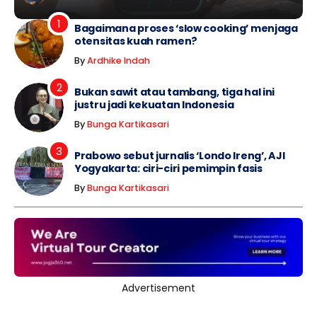
Bagaimana proses ‘slow cooking’ menjaga
otensitas kuah ramen?
By
Ardhike Indah
Bukan sawit atau tambang, tiga hal ini
justru jadi kekuatan Indonesia
By
Bunga Kartikasari
Prabowo sebut jurnalis ‘Londo Ireng’, AJI
Yogyakarta: ciri-ciri pemimpin fasis
By
Bunga Kartikasari
Advertisement