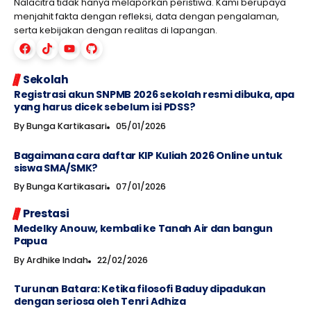
Nalacitra tidak hanya melaporkan peristiwa. Kami berupaya
menjahit fakta dengan refleksi, data dengan pengalaman,
serta kebijakan dengan realitas di lapangan.
Sekolah
Registrasi akun SNPMB 2026 sekolah resmi dibuka, apa
yang harus dicek sebelum isi PDSS?
By
Bunga Kartikasari
05/01/2026
Bagaimana cara daftar KIP Kuliah 2026 Online untuk
siswa SMA/SMK?
By
Bunga Kartikasari
07/01/2026
Prestasi
Medelky Anouw, kembali ke Tanah Air dan bangun
Papua
By
Ardhike Indah
22/02/2026
Turunan Batara: Ketika filosofi Baduy dipadukan
dengan seriosa oleh Tenri Adhiza