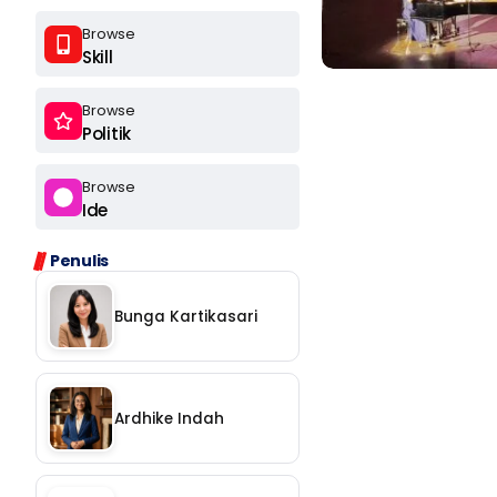
Browse
Skill
Browse
Politik
Browse
Ide
Ikuti
Penulis
Ikuti
Bunga Kartikasari
Langganan
Ardhike Indah
Chat
Ikuti