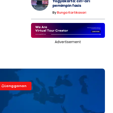
Yogyakarta: ciri-ciri
pemimpin fasis
By
Bunga Kartikasari
Advertisement
Langganan