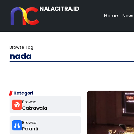
NALACITRA.ID
Home
New
Browse Tag
nada
Kategori
Browse
Cakrawala
Browse
Peranti