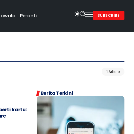
rawala
Peranti
SUBSCRIBE
1 Article
Berita Terkini
erti kartu:
are