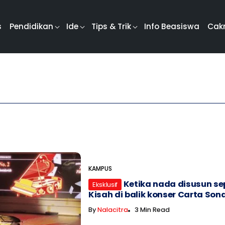
s
Pendidikan
Ide
Tips & Trik
Info Beasiswa
Cak
KAMPUS
Ketika nada disusun sep
Eksklusif
Kisah di balik konser Carta Son
By
Nalacitra
3 Min Read