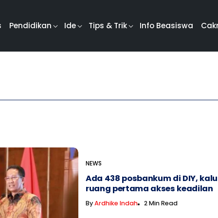
s
Pendidikan
Ide
Tips & Trik
Info Beasiswa
Cak
NEWS
Ada 438 posbankum di DIY, kalu
ruang pertama akses keadilan
By
Ardhike Indah
2 Min Read