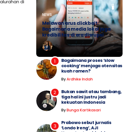
alurahan di
PERSONA
NEWS
PERSONA
NEWS
MIMBAR MAHASISWA
Melawan arus clickbait:
Bagaimana media lokal jaga
kredibilitas di era disrupsi
By
Ardhike Indah
By
Ardhike Indah
By
By
By
Nalacitra
Ardhike Indah
Ardhike Indah
Bagaimana proses ‘slow
cooking’ menjaga otensitas
kuah ramen?
By
Ardhike Indah
Bukan sawit atau tambang,
tiga hal ini justru jadi
kekuatan Indonesia
By
Bunga Kartikasari
Prabowo sebut jurnalis
‘Londo Ireng’, AJI