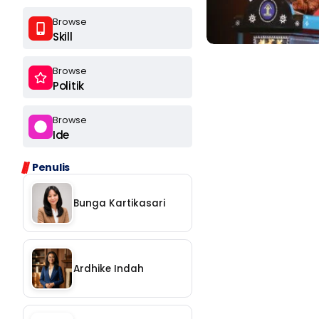
Browse
Skill
Browse
Politik
Browse
Ide
Ikuti
Penulis
Ikuti
Bunga Kartikasari
Langganan
Ardhike Indah
Chat
Ikuti