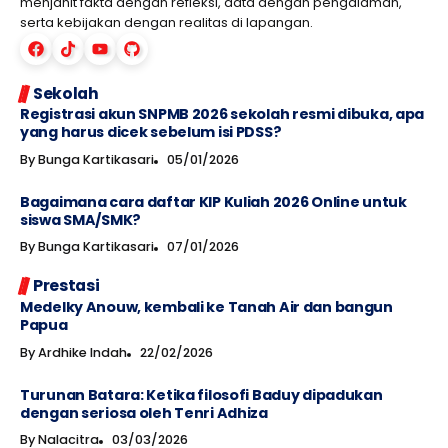
menjahit fakta dengan refleksi, data dengan pengalaman,
serta kebijakan dengan realitas di lapangan.
Sekolah
Registrasi akun SNPMB 2026 sekolah resmi dibuka, apa
yang harus dicek sebelum isi PDSS?
By
Bunga Kartikasari
05/01/2026
Bagaimana cara daftar KIP Kuliah 2026 Online untuk
siswa SMA/SMK?
By
Bunga Kartikasari
07/01/2026
Prestasi
Medelky Anouw, kembali ke Tanah Air dan bangun
Papua
By
Ardhike Indah
22/02/2026
Turunan Batara: Ketika filosofi Baduy dipadukan
dengan seriosa oleh Tenri Adhiza
By
Nalacitra
03/03/2026