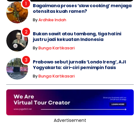
Bagaimana proses ‘slow cooking’ menjaga
otensitas kuah ramen?
By
Ardhike Indah
Bukan sawit atau tambang, tiga hal ini
justru jadi kekuatan Indonesia
By
Bunga Kartikasari
Prabowo sebut jurnalis ‘Londo Ireng’, AJI
Yogyakarta: ciri-ciri pemimpin fasis
By
Bunga Kartikasari
Advertisement