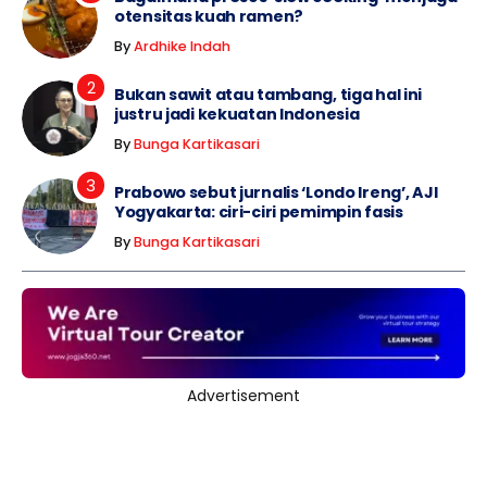
otensitas kuah ramen?
By
Ardhike Indah
Bukan sawit atau tambang, tiga hal ini
justru jadi kekuatan Indonesia
By
Bunga Kartikasari
Prabowo sebut jurnalis ‘Londo Ireng’, AJI
Yogyakarta: ciri-ciri pemimpin fasis
By
Bunga Kartikasari
Advertisement