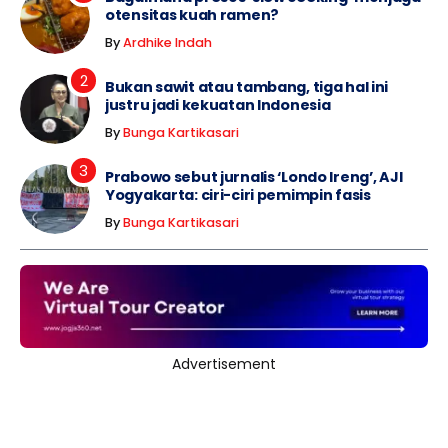
otensitas kuah ramen?
By
Ardhike Indah
Bukan sawit atau tambang, tiga hal ini
justru jadi kekuatan Indonesia
By
Bunga Kartikasari
Prabowo sebut jurnalis ‘Londo Ireng’, AJI
Yogyakarta: ciri-ciri pemimpin fasis
By
Bunga Kartikasari
Advertisement