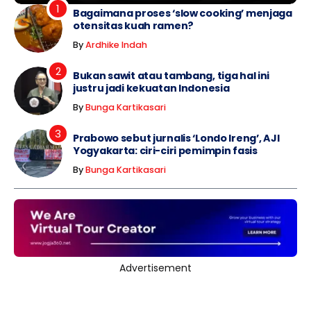
Bagaimana proses ‘slow cooking’ menjaga
otensitas kuah ramen?
By
Ardhike Indah
Bukan sawit atau tambang, tiga hal ini
justru jadi kekuatan Indonesia
By
Bunga Kartikasari
Prabowo sebut jurnalis ‘Londo Ireng’, AJI
Yogyakarta: ciri-ciri pemimpin fasis
By
Bunga Kartikasari
Advertisement