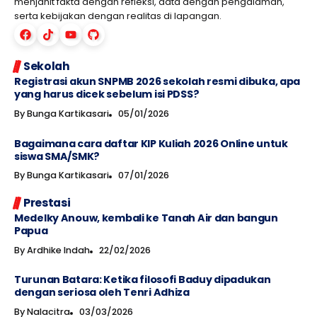
menjahit fakta dengan refleksi, data dengan pengalaman,
serta kebijakan dengan realitas di lapangan.
Sekolah
Registrasi akun SNPMB 2026 sekolah resmi dibuka, apa
yang harus dicek sebelum isi PDSS?
By
Bunga Kartikasari
05/01/2026
Bagaimana cara daftar KIP Kuliah 2026 Online untuk
siswa SMA/SMK?
By
Bunga Kartikasari
07/01/2026
Prestasi
Medelky Anouw, kembali ke Tanah Air dan bangun
Papua
By
Ardhike Indah
22/02/2026
Turunan Batara: Ketika filosofi Baduy dipadukan
dengan seriosa oleh Tenri Adhiza
By
Nalacitra
03/03/2026