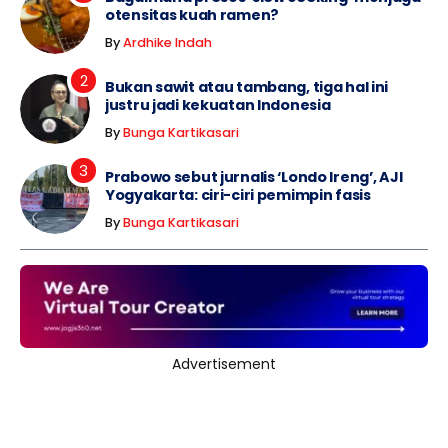
otensitas kuah ramen?
By
Ardhike Indah
Bukan sawit atau tambang, tiga hal ini
justru jadi kekuatan Indonesia
By
Bunga Kartikasari
Prabowo sebut jurnalis ‘Londo Ireng’, AJI
Yogyakarta: ciri-ciri pemimpin fasis
By
Bunga Kartikasari
Advertisement