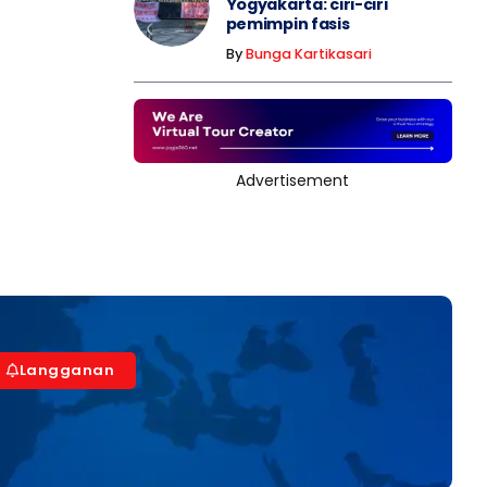
Yogyakarta: ciri-ciri
pemimpin fasis
By
Bunga Kartikasari
Advertisement
Langganan