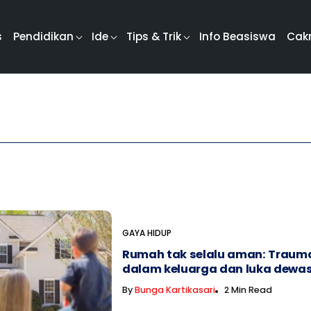
s
Pendidikan
Ide
Tips & Trik
Info Beasiswa
Cak
GAYA HIDUP
Rumah tak selalu aman: Traum
dalam keluarga dan luka dew
By
Bunga Kartikasari
2 Min Read