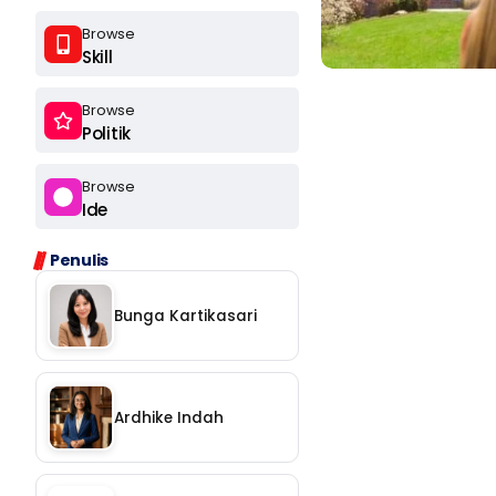
Browse
Skill
Browse
Politik
Browse
Ide
Ikuti
Penulis
Ikuti
Bunga Kartikasari
Langganan
Ardhike Indah
Chat
Ikuti