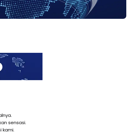
alnya.
kan sensasi.
i kami.