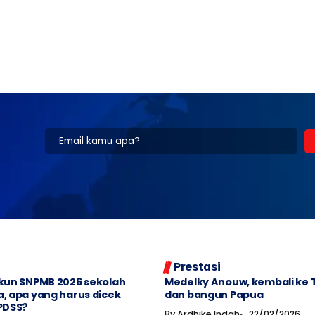
Prestasi
akun SNPMB 2026 sekolah
Medelky Anouw, kembali ke 
a, apa yang harus dicek
dan bangun Papua
 PDSS?
By
Ardhike Indah
22/02/2026