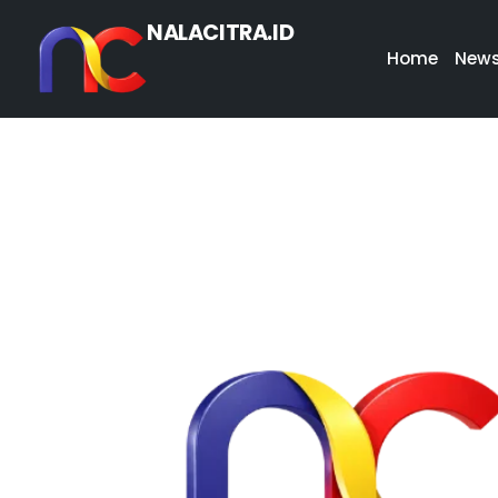
NALACITRA.ID
Home
New