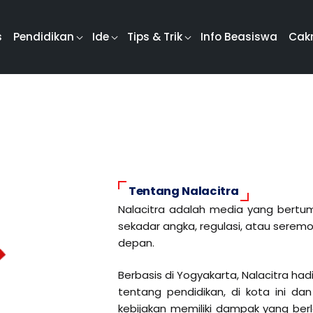
s
Pendidikan
Ide
Tips & Trik
Info Beasiswa
Cak
Tentang Nalacitra
Nalacitra adalah media yang bertum
sekadar angka, regulasi, atau sere
depan.
Berbasis di Yogyakarta, Nalacitra 
tentang pendidikan, di kota ini dan
kebijakan memiliki dampak yang berl