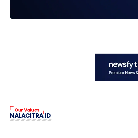
Our Values
NALACITRA.ID