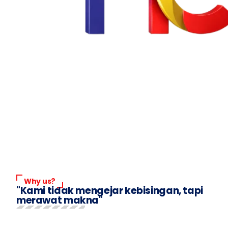
Ikuti
Ikuti
Langganan
Why us?
"Kami tidak mengejar kebisingan, tapi
Chat
merawat makna"
Ikuti